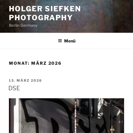
Zum
HOLGER SIEFKEN
Inhalt
PHOTOGRAPHY
springen
Berlin Germany
Menü
MONAT:
MÄRZ 2026
VERÖFFENTLICHT
13. MÄRZ 2026
AM
DSE